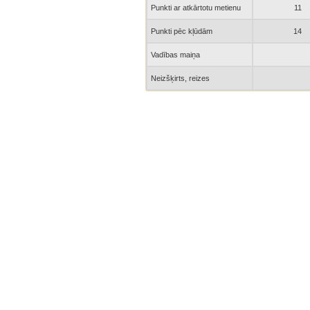
Punkti ar atkārtotu metienu
11
Punkti pēc kļūdām
14
Vadības maiņa
Neizšķirts, reizes