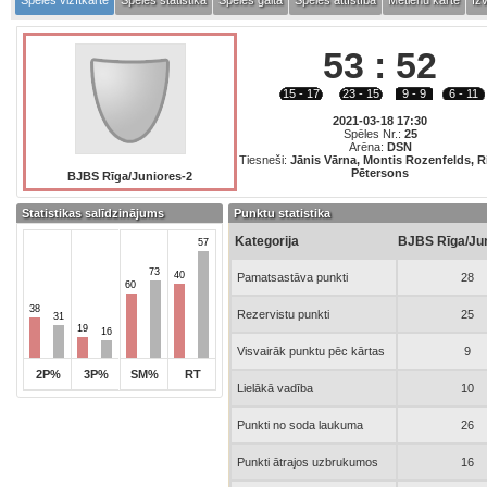
Spēles vizītkarte
Spēles statistika
Spēles gaita
Spēles attīstība
Metienu karte
Izv
53
:
52
15 - 17
23 - 15
9 - 9
6 - 11
2021-03-18 17:30
Spēles Nr.:
25
Arēna:
DSN
Tiesneši:
Jānis Vārna, Montis Rozenfelds, R
Pētersons
BJBS Rīga/Juniores-2
Statistikas salīdzinājums
Punktu statistika
Kategorija
BJBS Rīga/Ju
57
73
40
Pamatsastāva punkti
28
60
38
Rezervistu punkti
25
31
19
16
Visvairāk punktu pēc kārtas
9
2P%
3P%
SM%
RT
Lielākā vadība
10
Punkti no soda laukuma
26
Punkti ātrajos uzbrukumos
16